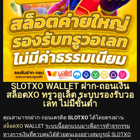
SLOTXO WALLET ฝาก-ถอนเงิน
สล็อตXO ทรูวอเล็ต ระบบรองรับวอ
เลท ไม่มีขั้นต่ำ
คุณสามารถฝาก-ถอนเครดิต
SLOTXO
ได้โดยตรงผ่าน
สล็อตXO
WALLET
ระบบนี้ออกแบบมาเพื่อการทำธุรกรรม
ทางการเงินที่ควบคุมได้ด้วยตนเองอย่างสมบูรณ์
SLOTXO