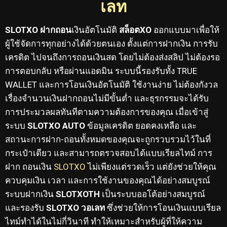
เลท
SLOTXO
ฝากถอน
เงินอัตโนมัติ
สล็อต
XO
ออกแบบมาเพื่อให้
ผู้ใช้จัดการทุกอย่างได้ด้วยตนเอง ตั้งแต่การฝากเงิน การรับ
เครดิต ไปจนถึงการถอนเงินสด โดยไม่ต้องส่งสลิป ไม่ต้องรอ
การตอบกลับ หรือผ่านแอดมิน ระบบนี้รองรับทั้ง TRUE
WALLET และการโอนเงินอัตโนมัติ ใช้งานง่าย ไม่ต้องกังวล
เรื่องจำนวนเงินฝากถอนไม่มีขั้นต่ำ และธุรกรรมจะได้รับ
การประมวลผลทันทีตามความต้องการของคุณ เมื่อเข้าสู่
ระบบ
SLOTXO AUTO
ข้อมูลเครดิต ยอดคงเหลือ และ
สถานะการฝาก-ถอนทั้งหมดของคุณจะถูกรวบรวมไว้ในที่
กระเป๋าเดียว และสามารถตรวจสอบได้แบบเรียลไทม์ การ
ฝาก ถอนเงิน
SLOTXO
ไม่เพียงแต่รวดเร็ว แต่ยังช่วยให้คุณ
ควบคุมเงิน เวลา และการใช้งานของคุณได้อย่างสมบูรณ์
ระบบฝากเงิน
SLOTXOTH
เป็นระบบออโต้อย่างสมบูรณ์
และรองรับ
SLOTXO
วอเลท
ซึ่งช่วยให้การโอนเงินแบบเรียล
ไทม์ทำได้ในไม่กี่วินาที ทำให้เหมาะสำหรับผู้ที่ให้ความ