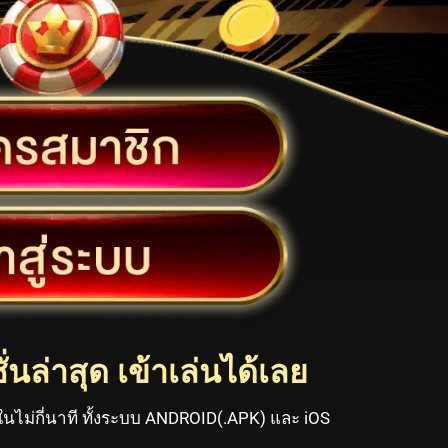
นล่าสุด เข้าเล่นได้เลย
ๆ ในไม่กี่นาที ทั้งระบบ ANDROID(.APK) และ iOS