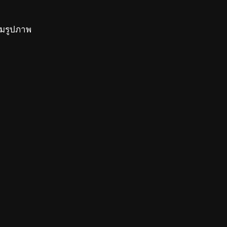
ามรูปภาพ