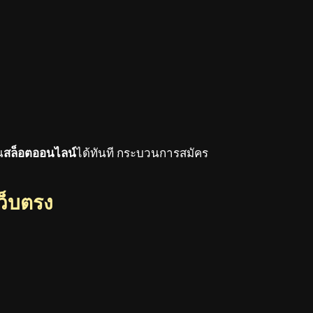
น
สล็อตออนไลน์
ได้ทันที กระบวนการสมัคร
ว็บตรง