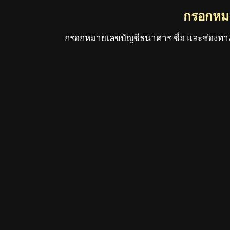
กรอกหมา
กรอกหมายเลขบัญชีธนาคาร ชื่อ และช่องทางที่