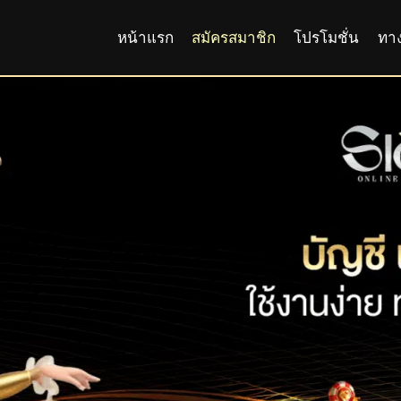
หน้าแรก
สมัครสมาชิก
โปรโมชั่น
ทาง