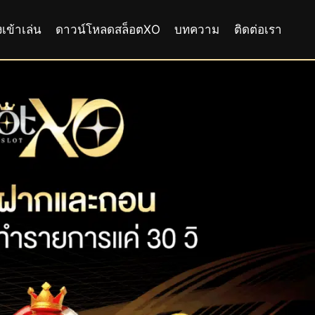
เข้าเล่น
ดาวน์โหลดสล็อตXO
บทความ
ติดต่อเรา