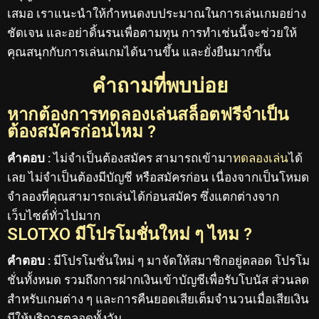
เสมอ เราแนะนำให้กำหนดงบประมาณในการเล่นเกมอย่าง
ชัดเจน และอย่าดิ้นรนเพื่อตามทุน การทำเช่นนี้จะช่วยให้
คุณสนุกกับการเล่นเกมได้นานขึ้น และยั่งยืนมากขึ้น
คำถามที่พบบ่อย
หากต้องการทดลองเล่นสล็อตฟรีจำเป็น
ต้องสมัครก่อนไหม ?
คำตอบ :
ไม่จำเป็นต้องสมัคร สามารถเข้ามา
ทดลองเล่น
ได้
เลย ไม่จำเป็นต้องมีบัญชี หรือสมัครก่อน เนื่องจากเป็นโหมด
จำลองที่คุณสามารถเล่นได้ก่อนสมัคร ซึ่งแตกต่างจาก
เว็บไซต์ทั่วไปมาก
SLOTXO มีโปรโมชั่นใหม่ ๆ ไหม ?
คำตอบ :
มีโปรโมชั่นใหม่ ๆ มาจัดให้สมาชิกอยู่ตลอด โปรโม
ชั่นทั้งหมด รวมถึงการฝากเงินเข้าบัญชีเพื่อรับโบนัส ส่วนลด
สำหรับเกมต่าง ๆ และการคืนยอดเสียเต็มจำนวนเมื่อเสียเงิน
มีให้บริการตลอดทั้งวัน