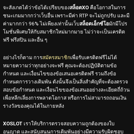
จะสังเกตได้ว่าข้อได้เปรียบของ
สล็อตXO
คือโอกาสในการ
ชนะเกมมากกว่าเว็บอื่น เพราะมีค่า RTP จะไม่ถูกปรับ และมี
ค่ามากกว่า 96% ไม่เพียงเท่านั้นเว็บ
สล็อตเอ็กซ์โอ
มักมีโปร
โมชั่นพิเศษให้กับสมาชิกใหม่มากมาย ไม่ว่าจะเป็นเครดิต
ฟรี ฟรีสปิน และอื่น ๆ
อย่างไรก็ตาม การ
สมัครสมาชิก
เพื่อรับเครดิตฟรีไม่ได้
หมายความว่าทุกอย่างจะฟรี คุณจะต้องปฏิบัติตามข้อ
กำหนด และเงื่อนไขของข้อเสนอเครดิตฟรี รวมถึงข้อ
กำหนดการวางเดิมพัน ดังนั้นจึงเป็นสิ่งสำคัญที่จะต้องตรวจ
สอบข้อกำหนด และเงื่อนไขของข้อเสนออย่างละเอียดถี่ถ้วน
เพื่อหลีกเลี่ยงการพลาดโอกาส หรือการไม่สามารถถอนเงิน
รางวัลของคุณได้ในภายหลัง
XOSLOT
เราให้บริการตรวจสอบความถูกต้องของใบ
อนุญาต และสนับสนุนการเดิมพันอย่างมีความรับผิดชอบ