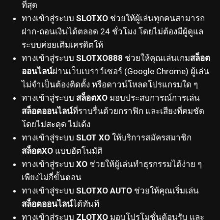
ที่สุด
ทางเข้าสู่ระบบ
SLOTXO
ช่วยให้ผู้เล่นทุกคนสามารถ
ฝาก-ถอนเงินได้ตลอด 24 ชั่วโมง โดยไม่ต้องมีผู้ดูแล
ระบบค่อยเติมเครดิตให้
ทางเข้าสู่ระบบ
SLOTXO
888
ช่วยให้คุณเล่นเกม
สล็อต
ออนไลน์
ผ่านเว็บเบราว์เซอร์ (Google Chrome) ผู้เล่น
ไม่จำเป็นต้องติดตั้ง หรือดาวน์โหลดโปรแกรมใด ๆ
ทางเข้าสู่ระบบ
สล็อต
XO
มอบประสบการณ์การเล่น
สล็อตออนไลน์
ที่ราบรื่นด้วยกราฟิก และเสียงที่คมชัด
โดยไม่สะดุด ไม่เด้ง
ทางเข้าสู่ระบบ
SLOT
XO
ให้บริการสมัครสมาชิก
สล็อต
XO
แบบอัตโนมัติ
ทางเข้าสู่ระบบ
XO
ช่วยให้ผู้เล่นทำธุรกรรมได้ง่าย ๆ
เพียงไม่กี่ขั้นตอน
ทางเข้าสู่ระบบ
SLOTXO
AUTO
ช่วยให้คุณเริ่มเล่น
สล็อตออนไลน์
ได้ทันที
ทางเข้าสู่ระบบ
ZLOTXO
มอบโปรโมชั่นต้อนรับ และ