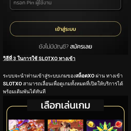
วิธีที่ 3
ในการใช้ SLOTXO
ทางเข้า
ระบบจะนำท่านเข้าสู่ระบบเกมของ
สล็อตXO
ผ่าน ทางเข้า
SLOTXO
สามารถเลื่อนเพื่อดูเกมทั้งหมดที่เปิดให้บริการได้
พร้อมเดิมพันได้ทันที