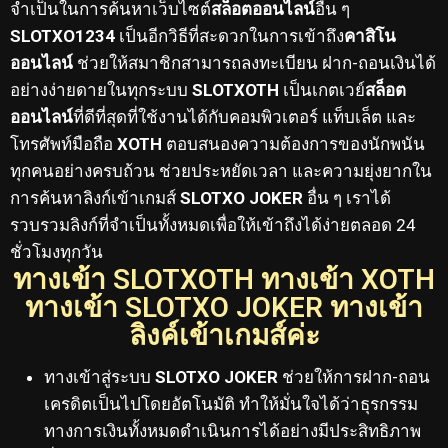
จำเป็นในการค้นหาเว็บไซต์
สล็อตออนไลน์
อื่น ๆ
SLOTXO1234
เป็นอีกวิธีที่สะดวกในการเข้าถึง
คาสิโน
ออนไลน์
ช่วยให้สมาชิกสามารถลงทะเบียน ฝาก-ถอนเงินได้
อย่างง่ายดายในทุกระบบ
SLOTXOTH
เป็นเกตเวย์
สล็อต
ออนไลน์
ที่ดีที่สุดที่ใช้งานได้กับคอมพิวเตอร์ แท็บเล็ต และ
โทรศัพท์มือถือ
XOTH
ตอบสนองความต้องการของนักพนัน
ทุกคนอย่างครบถ้วน ช่วยประหยัดเวลา และความยุ่งยากใน
การค้นหาลิงก์เข้าเกมส์
SLOTXO
JOKER
อื่น ๆ เราได้
รวบรวมลิงก์ที่จำเป็นทั้งหมดเพื่อให้เข้าถึงได้ง่ายตลอด 24
ชั่วโมงทุกวัน
ทางเข้า SLOTXOTH ทางเข้า XOTH
ทางเข้า SLOTXO JOKER ทางเข้า
ลิงค์เข้าเกมส์ค่ะ
ทางเข้าสู่ระบบ
SLOTXO
JOKER
ช่วยให้การฝาก-ถอน
เครดิตเป็นไปโดยอัตโนมัติ ทำให้มั่นใจได้ว่าธุรกรรม
ทางการเงินทั้งหมดดำเนินการได้อย่างมีประสิทธิภาพ