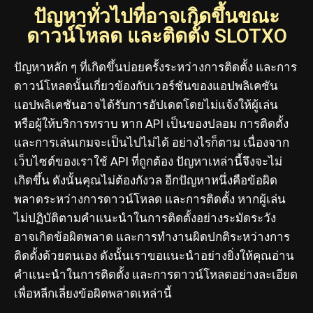
ปัญหาทั่วไปที่อาจเกิดขึ้นขณะ
ดาวน์โหลด และติดตั้ง SLOTXO
ปัญหาหลัก ๆ ที่เกิดขึ้นบ่อยครั้งระหว่างการติดตั้ง และการ
ดาวน์โหลดนั้นเกี่ยวข้องกับเวอร์ชันของแอปพลิเคชัน
แอปพลิเคชันอาจได้รับการอัปเดตโดยไม่แจ้งให้ผู้เล่น
หรือผู้ให้บริการทราบ หาก API เป็นของปลอม การติดตั้ง
และการเล่นเกมจะเป็นไปไม่ได้ อย่างไรก็ตาม เนื่องจาก
เว็บไซต์ของเราใช้ API ที่ถูกต้อง ปัญหาเหล่านี้จึงจะไม่
เกิดขึ้น ดังนั้นคุณไม่ต้องกังวล อีกปัญหาหนึ่งคือข้อผิด
พลาดระหว่างการดาวน์โหลด และการติดตั้ง หากผู้เล่น
ไม่ปฏิบัติตามคำแนะนำในการติดตั้งอย่างระมัดระวัง
อาจเกิดข้อผิดพลาด และการทำงานผิดปกติระหว่างการ
ติดตั้งด้วยตนเอง ดังนั้นเราขอแนะนำอย่างยิ่งให้คุณอ่าน
คำแนะนำในการติดตั้ง และการดาวน์โหลดอย่างละเอียด
เพื่อหลีกเลี่ยงข้อผิดพลาดเหล่านี้