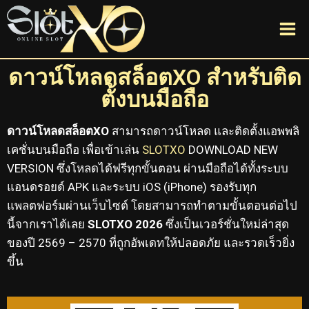
ดาวน์โหลดสล็อตXO สำหรับติด
ตั้งบนมือถือ
ดาวน์โหลดสล็อตXO
สามารถดาวน์โหลด และติดตั้งแอพพลิ
เคชั่นบนมือถือ เพื่อเข้าเล่น
SLOTXO
DOWNLOAD NEW
VERSION ซึ่งโหลดได้ฟรีทุกขั้นตอน ผ่านมือถือได้ทั้งระบบ
แอนดรอยด์ APK และระบบ iOS (iPhone) รองรับทุก
แพลตฟอร์มผ่านเว็บไซต์ โดยสามารถทำตามขั้นตอนต่อไป
นี้จากเราได้เลย
SLOTXO 2026
ซึ่งเป็นเวอร์ชั่นใหม่ล่าสุด
ของปี 2569 – 2570 ที่ถูกอัพเดทให้ปลอดภัย และรวดเร็วยิ่ง
ขึ้น