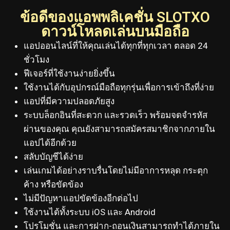
ข้อดีของแอพพลิเคชั่น SLOTXO
ดาวน์โหลดเล่นบนมือถือ
แอปออนไลน์ที่ให้คุณเล่นได้ทุกที่ทุกเวลา ตลอด 24
ชั่วโมง
ฟีเจอร์ที่ใช้งานง่ายยิ่งขึ้น
ใช้งานได้กับอุปกรณ์มือถือทุกรุ่นเพื่อการเข้าถึงที่ง่าย
แอปที่มีความปลอดภัยสูง
ระบบล็อกอินที่สะดวก และรวดเร็ว พร้อมจดจำรหัส
ผ่านของคุณ คุณยังสามารถสมัครสมาชิกจากภายใน
แอปได้อีกด้วย
สลับบัญชีได้ง่าย
เล่นเกมได้อย่างราบรื่นโดยไม่มีอาการหลุด กระตุก
ค้าง หรือขัดข้อง
ไม่มีปัญหาแอปขัดข้องอีกต่อไป
ใช้งานได้ทั้งระบบ iOS และ Android
โปรโมชั่น และการฝาก-ถอนเงินสามารถทำได้ภายใน